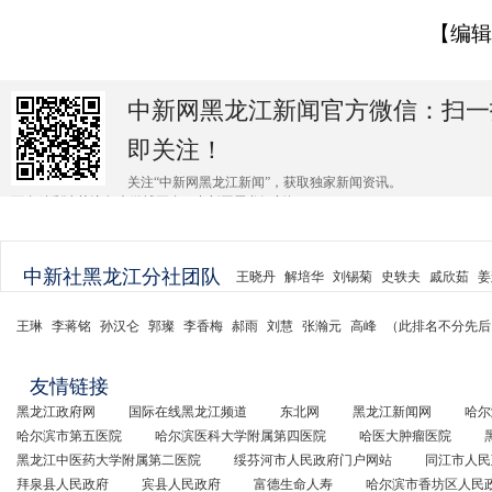
【编辑
中新网黑龙江新闻官方微信：扫一
即关注！
关注“中新网黑龙江新闻”，获取独家新闻资讯。
更多精彩请关注各大微博平台@中新网黑龙江新闻 。
中新社黑龙江分社团队
王晓丹
解培华
刘锡菊
史轶夫
戚欣茹
姜
王琳
李蒋铭
孙汉仑
郭璨
李香梅
郝雨
刘慧
张瀚元
高峰
（此排名不分先后
友情链接
黑龙江政府网
国际在线黑龙江频道
东北网
黑龙江新闻网
哈尔
哈尔滨市第五医院
哈尔滨医科大学附属第四医院
哈医大肿瘤医院
黑龙江中医药大学附属第二医院
绥芬河市人民政府门户网站
同江市人民
拜泉县人民政府
宾县人民政府
富德生命人寿
哈尔滨市香坊区人民