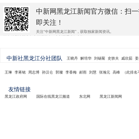
中新网黑龙江新闻官方微信：扫一
即关注！
关注“中新网黑龙江新闻”，获取独家新闻资讯。
更多精彩请关注各大微博平台@中新网黑龙江新闻 。
中新社黑龙江分社团队
王晓丹
解培华
刘锡菊
史轶夫
戚欣茹
姜
王琳
李蒋铭
周志博
孙汉仑
郭璨
李香梅
郝雨
刘慧
张瀚元
高峰
（此排名
友情链接
黑龙江政府网
国际在线黑龙江频道
东北网
黑龙江新闻网