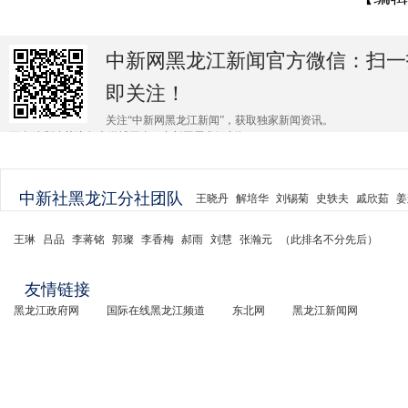
中新网黑龙江新闻官方微信：扫一
即关注！
关注“中新网黑龙江新闻”，获取独家新闻资讯。
更多精彩请关注各大微博平台@中新网黑龙江新闻 。
中新社黑龙江分社团队
王晓丹
解培华
刘锡菊
史轶夫
戚欣茹
姜
王琳
吕品
李蒋铭
郭璨
李香梅
郝雨
刘慧
张瀚元
（此排名不分先后）
友情链接
黑龙江政府网
国际在线黑龙江频道
东北网
黑龙江新闻网