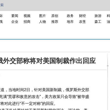
搜索
际
要闻
视频
图片
原创
政务
财经
旅游
俄
企业
招商
人物
推荐
地市
农垦
森工
俄外交部称将对美国制裁作出回应
网
道，当地时间2日，针对美国新制裁，俄罗斯外交部
满“荒谬和敌意的攻击”，美方政策只会导致“被华盛
将对此进行“不一定对称”的回应。