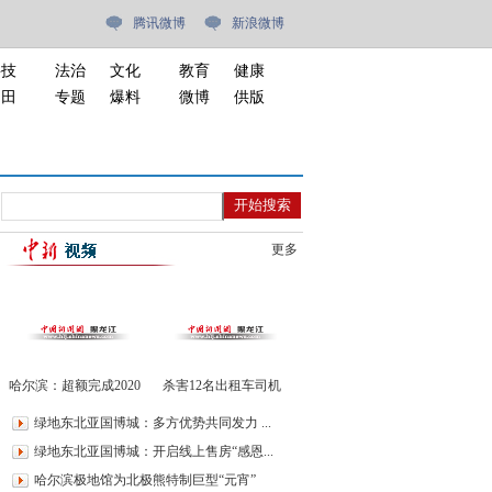
腾讯微博
新浪微博
科技
法治
文化
教育
健康
油田
专题
爆料
微博
供版
更多
哈尔滨：超额完成2020
杀害12名出租车司机
年二次供水改造目标
潜逃14年的通缉犯落网
绿地东北亚国博城：多方优势共同发力 ...
7.2万户居民受益
绿地东北亚国博城：开启线上售房“感恩...
哈尔滨极地馆为北极熊特制巨型“元宵”