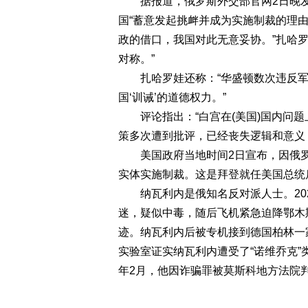
据报道，俄罗斯外交部官网2日晚发
国“蓄意发起挑衅并成为实施制裁的理
政的借口，我国对此无意妥协。”扎哈
对称。”
扎哈罗娃还称：“华盛顿数次违反军
国‘训诫’的道德权力。”
评论指出：“白宫在(美国)国内问题
策多次遭到批评，已经丧失逻辑和意义
美国政府当地时间2日宣布，因俄罗
实体实施制裁。这是拜登就任美国总统
纳瓦利内是俄知名反对派人士。202
迷，疑似中毒，随后飞机紧急迫降鄂木
迹。纳瓦利内后被专机接到德国柏林一
实验室证实纳瓦利内遭受了“诺维乔克”
年2月，他因诈骗罪被莫斯科地方法院