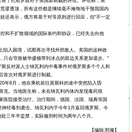
表了扎哈罗娃对于美国新制裁的评论。评论称，美
由荒谬透顶，所有这些都是继续毫不掩饰地干预我国内
罗娃还表示，俄方将基于对等原则进行回应，但“不一定
控和不扩散领域的国际条约和协议，已经失去向他
上陷入困境，试图再次寻找外部敌人。美国的这种政
，只会导致被华盛顿带到冰点的双边关系更加退步。”
斯反对派人士纳瓦利内中毒事件对俄罗斯多个个人和
后首次对俄罗斯进行制裁。
0年8月，他在乘机前往莫斯科的途中突然陷入昏
斯克。当地医生称，未在纳瓦利内体内发现毒药痕
家医院接受治疗。治疗期间，德国、法国、瑞典等国
类神经毒剂袭击。纳瓦利内于今年1月返回俄罗斯。今
判处三年半监禁，实际服刑时间为两年八个月。
【编辑:郭璨】