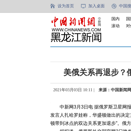
设为首页
加入桌面
中国
国内
国
滚动
对
美俄关系再退步？
2021年03月03日 10:11 |
来源：中国新闻
中新网3月3日电 据俄罗斯卫星网报
发言人扎哈罗娃称，华盛顿做出的决定充
顿带到冰点的双边关系更加退步”。俄方