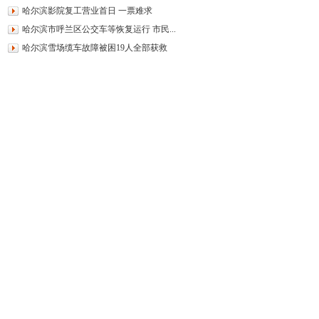
哈尔滨影院复工营业首日 一票难求
哈尔滨市呼兰区公交车等恢复运行 市民...
哈尔滨雪场缆车故障被困19人全部获救