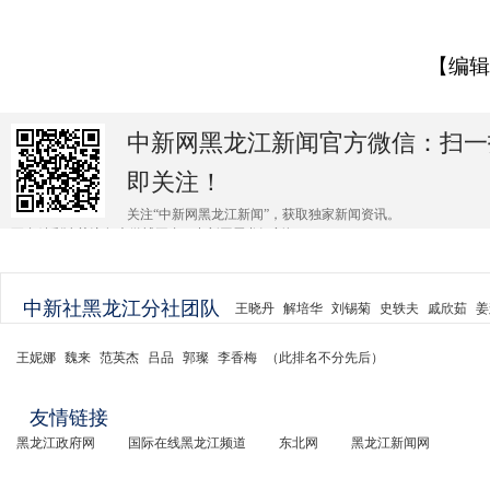
【编辑
中新网黑龙江新闻官方微信：扫一
即关注！
关注“中新网黑龙江新闻”，获取独家新闻资讯。
更多精彩请关注各大微博平台@中新网黑龙江新闻 。
中新社黑龙江分社团队
王晓丹
解培华
刘锡菊
史轶夫
戚欣茹
姜
王妮娜
魏来
范英杰
吕品
郭璨
李香梅
（此排名不分先后）
友情链接
黑龙江政府网
国际在线黑龙江频道
东北网
黑龙江新闻网