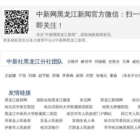
中新网黑龙江新闻官方微信：扫一
即关注！
关注“中新网黑龙江新闻”，获取独家新闻资讯。
更多精彩请关注各大微博平台@中新网黑龙江新闻 。
中新社黑龙江分社团队
王晓丹
解培华
刘锡菊
史轶夫
王琳
戚欣
王妮娜
于琨
刘璐
赵宇航
郭璨
李香梅
郝雨
刘慧
张瀚元
董淼
（排名不分
友情链接
黑龙江政府网
国际在线黑龙江频道
东北网
黑龙江新闻网
哈尔
哈尔滨市第五医院
哈尔滨医科大学附属第四医院
哈医大肿瘤医院
黑龙江中医药大学附属第二医院
绥芬河市人民政府门户网站
同江市人民
拜泉县人民政府
宾县人民政府
富德生命人寿
哈尔滨市香坊区人民
伊春市人民政府
哈尔滨银行
兰西县人民政府
齐齐哈尔梅里斯区人