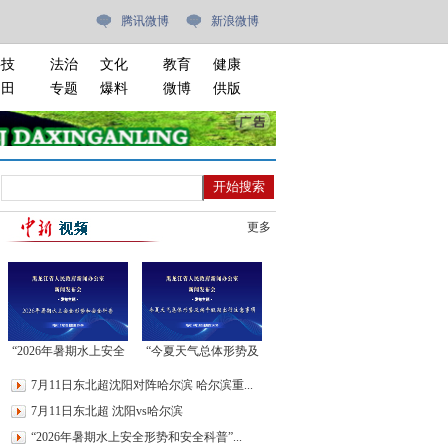
腾讯微博
新浪微博
科技
法治
文化
教育
健康
油田
专题
爆料
微博
供版
更多
“2026年暑期水上安全
“今夏天气总体形势及
形势和安全科普”新闻
端午假期出行注意事
7月11日东北超沈阳对阵哈尔滨 哈尔滨重...
发布会
项”新闻发布会
7月11日东北超 沈阳vs哈尔滨
“2026年暑期水上安全形势和安全科普”...