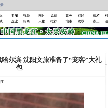
搜索
际
要闻
视频
图片
原创
政务
财经
旅游
俄
企业
招商
人物
推荐
地市
农垦
森工
战哈尔滨 沈阳文旅准备了“宠客”大礼
包
龙江