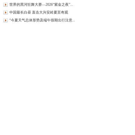
世界的黑河狂舞大赛—2026“紫金之夜”...
中国最长白昼 直击大兴安岭夏至奇观
“今夏天气总体形势及端午假期出行注意...