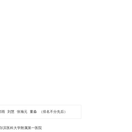
郝雨
刘慧
张瀚元
董淼
（排名不分先后）
尔滨医科大学附属第一医院