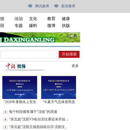
腾讯微博
新浪微博
科技
法治
文化
教育
健康
油田
专题
爆料
微博
供版
更多
“2026年暑期水上安全
“今夏天气总体形势及
形势和安全科普”新闻
端午假期出行注意事
每个时段都有属于“沈哈”的浪漫
发布会
项”新闻发布会
“东北超”沈阳VS哈尔滨比赛还未开始 ...
“东北超”沈阳主场迎战哈尔滨 沈阳文...