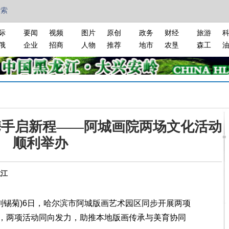
搜索
际
要闻
视频
图片
原创
政务
财经
旅游
俄
企业
招商
人物
推荐
地市
农垦
森工
携手启新程——阿城画院两场文化活动
顺利举办
龙江
刘锡菊)6日，哈尔滨市阿城版画艺术园区同步开展两项
，两项活动同向发力，助推本地版画传承与美育协同