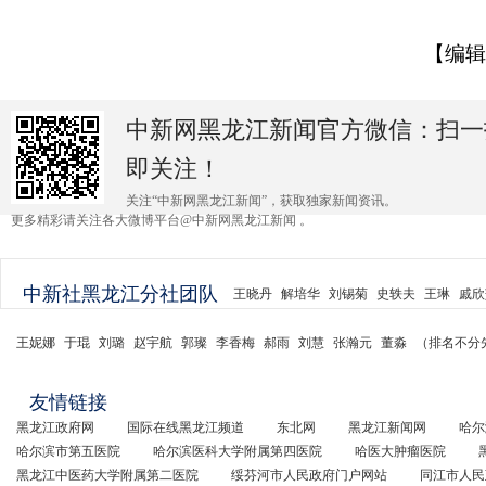
【编辑
中新网黑龙江新闻官方微信：扫一
即关注！
关注“中新网黑龙江新闻”，获取独家新闻资讯。
更多精彩请关注各大微博平台@中新网黑龙江新闻 。
中新社黑龙江分社团队
王晓丹
解培华
刘锡菊
史轶夫
王琳
戚欣
王妮娜
于琨
刘璐
赵宇航
郭璨
李香梅
郝雨
刘慧
张瀚元
董淼
（排名不分
友情链接
黑龙江政府网
国际在线黑龙江频道
东北网
黑龙江新闻网
哈尔
哈尔滨市第五医院
哈尔滨医科大学附属第四医院
哈医大肿瘤医院
黑龙江中医药大学附属第二医院
绥芬河市人民政府门户网站
同江市人民