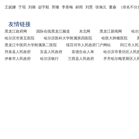
王妮娜
于琨
刘璐
赵宇航
郭璨
李香梅
郝雨
刘慧
张瀚元
董淼
（排名不分
友情链接
黑龙江政府网
国际在线黑龙江频道
东北网
黑龙江新闻网
哈尔
哈尔滨市第五医院
哈尔滨医科大学附属第四医院
哈医大肿瘤医院
黑龙江中医药大学附属第二医院
绥芬河市人民政府门户网站
同江市人民
拜泉县人民政府
宾县人民政府
富德生命人寿
哈尔滨市香坊区人民
伊春市人民政府
哈尔滨银行
兰西县人民政府
齐齐哈尔梅里斯区人