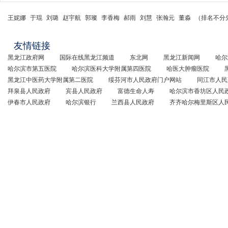
王妮娜
于琨
刘璐
赵宇航
郭璨
李香梅
郝雨
刘慧
张瀚元
董淼
（排名不分
友情链接
黑龙江政府网
国际在线黑龙江频道
东北网
黑龙江新闻网
哈尔
哈尔滨市第五医院
哈尔滨医科大学附属第四医院
哈医大肿瘤医院
黑龙江中医药大学附属第二医院
绥芬河市人民政府门户网站
同江市人民
拜泉县人民政府
宾县人民政府
富德生命人寿
哈尔滨市香坊区人民
伊春市人民政府
哈尔滨银行
兰西县人民政府
齐齐哈尔梅里斯区人