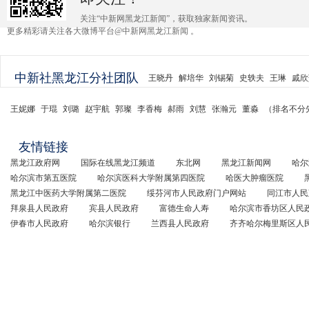
关注“中新网黑龙江新闻”，获取独家新闻资讯。
更多精彩请关注各大微博平台@中新网黑龙江新闻 。
中新社黑龙江分社团队
王晓丹
解培华
刘锡菊
史轶夫
王琳
戚欣
王妮娜
于琨
刘璐
赵宇航
郭璨
李香梅
郝雨
刘慧
张瀚元
董淼
（排名不分
友情链接
黑龙江政府网
国际在线黑龙江频道
东北网
黑龙江新闻网
哈尔
哈尔滨市第五医院
哈尔滨医科大学附属第四医院
哈医大肿瘤医院
黑龙江中医药大学附属第二医院
绥芬河市人民政府门户网站
同江市人民
拜泉县人民政府
宾县人民政府
富德生命人寿
哈尔滨市香坊区人民
伊春市人民政府
哈尔滨银行
兰西县人民政府
齐齐哈尔梅里斯区人