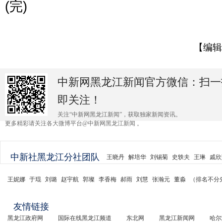
(完)
【编辑
中新网黑龙江新闻官方微信：扫一
即关注！
关注“中新网黑龙江新闻”，获取独家新闻资讯。
更多精彩请关注各大微博平台@中新网黑龙江新闻 。
中新社黑龙江分社团队
王晓丹
解培华
刘锡菊
史轶夫
王琳
戚欣
王妮娜
于琨
刘璐
赵宇航
郭璨
李香梅
郝雨
刘慧
张瀚元
董淼
（排名不分
友情链接
黑龙江政府网
国际在线黑龙江频道
东北网
黑龙江新闻网
哈尔