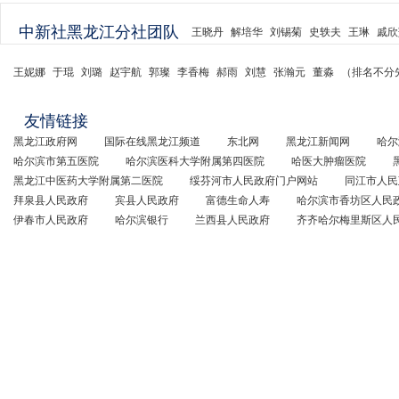
中新社黑龙江分社团队
王晓丹
解培华
刘锡菊
史轶夫
王琳
戚欣
王妮娜
于琨
刘璐
赵宇航
郭璨
李香梅
郝雨
刘慧
张瀚元
董淼
（排名不分
友情链接
黑龙江政府网
国际在线黑龙江频道
东北网
黑龙江新闻网
哈尔
哈尔滨市第五医院
哈尔滨医科大学附属第四医院
哈医大肿瘤医院
黑龙江中医药大学附属第二医院
绥芬河市人民政府门户网站
同江市人民
拜泉县人民政府
宾县人民政府
富德生命人寿
哈尔滨市香坊区人民
伊春市人民政府
哈尔滨银行
兰西县人民政府
齐齐哈尔梅里斯区人