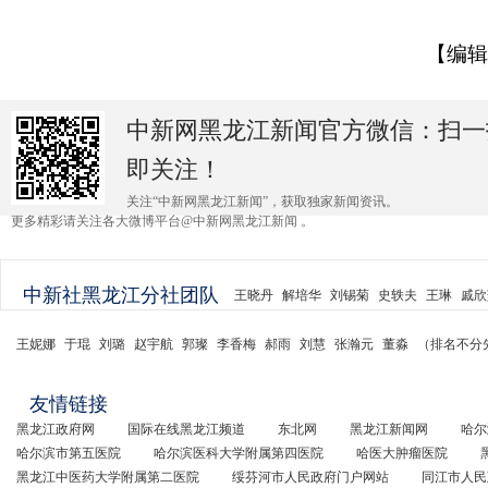
【编辑
中新网黑龙江新闻官方微信：扫一
即关注！
关注“中新网黑龙江新闻”，获取独家新闻资讯。
更多精彩请关注各大微博平台@中新网黑龙江新闻 。
中新社黑龙江分社团队
王晓丹
解培华
刘锡菊
史轶夫
王琳
戚欣
王妮娜
于琨
刘璐
赵宇航
郭璨
李香梅
郝雨
刘慧
张瀚元
董淼
（排名不分
友情链接
黑龙江政府网
国际在线黑龙江频道
东北网
黑龙江新闻网
哈尔
哈尔滨市第五医院
哈尔滨医科大学附属第四医院
哈医大肿瘤医院
黑龙江中医药大学附属第二医院
绥芬河市人民政府门户网站
同江市人民