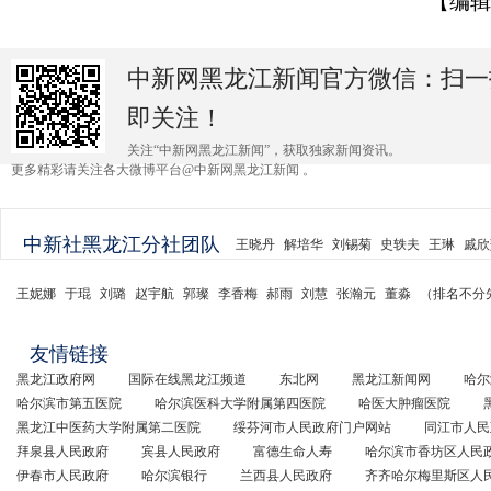
【编辑
中新网黑龙江新闻官方微信：扫一
即关注！
关注“中新网黑龙江新闻”，获取独家新闻资讯。
更多精彩请关注各大微博平台@中新网黑龙江新闻 。
中新社黑龙江分社团队
王晓丹
解培华
刘锡菊
史轶夫
王琳
戚欣
王妮娜
于琨
刘璐
赵宇航
郭璨
李香梅
郝雨
刘慧
张瀚元
董淼
（排名不分
友情链接
黑龙江政府网
国际在线黑龙江频道
东北网
黑龙江新闻网
哈尔
哈尔滨市第五医院
哈尔滨医科大学附属第四医院
哈医大肿瘤医院
黑龙江中医药大学附属第二医院
绥芬河市人民政府门户网站
同江市人民
拜泉县人民政府
宾县人民政府
富德生命人寿
哈尔滨市香坊区人民
伊春市人民政府
哈尔滨银行
兰西县人民政府
齐齐哈尔梅里斯区人