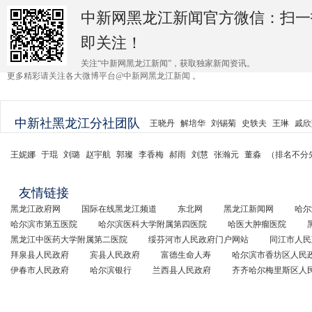
中新网黑龙江新闻官方微信：扫一
即关注！
关注“中新网黑龙江新闻”，获取独家新闻资讯。
更多精彩请关注各大微博平台@中新网黑龙江新闻 。
中新社黑龙江分社团队
王晓丹
解培华
刘锡菊
史轶夫
王琳
戚欣
王妮娜
于琨
刘璐
赵宇航
郭璨
李香梅
郝雨
刘慧
张瀚元
董淼
（排名不分
友情链接
黑龙江政府网
国际在线黑龙江频道
东北网
黑龙江新闻网
哈尔
哈尔滨市第五医院
哈尔滨医科大学附属第四医院
哈医大肿瘤医院
黑龙江中医药大学附属第二医院
绥芬河市人民政府门户网站
同江市人民
拜泉县人民政府
宾县人民政府
富德生命人寿
哈尔滨市香坊区人民
伊春市人民政府
哈尔滨银行
兰西县人民政府
齐齐哈尔梅里斯区人