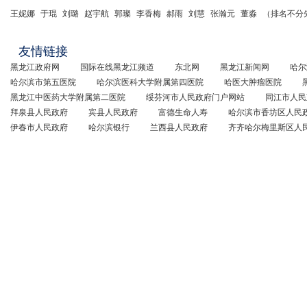
王妮娜
于琨
刘璐
赵宇航
郭璨
李香梅
郝雨
刘慧
张瀚元
董淼
（排名不分
友情链接
黑龙江政府网
国际在线黑龙江频道
东北网
黑龙江新闻网
哈尔
哈尔滨市第五医院
哈尔滨医科大学附属第四医院
哈医大肿瘤医院
黑龙江中医药大学附属第二医院
绥芬河市人民政府门户网站
同江市人民
拜泉县人民政府
宾县人民政府
富德生命人寿
哈尔滨市香坊区人民
伊春市人民政府
哈尔滨银行
兰西县人民政府
齐齐哈尔梅里斯区人