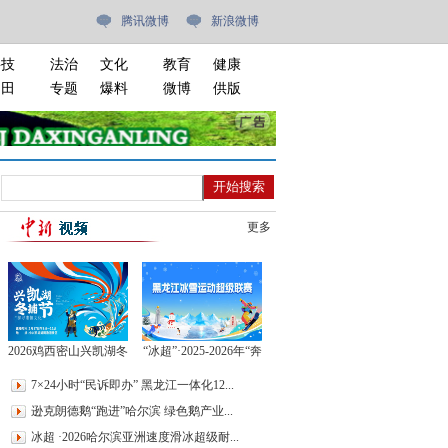
腾讯微博
新浪微博
科技
法治
文化
教育
健康
油田
专题
爆料
微博
供版
更多
2026鸡西密山兴凯湖冬
“冰超”·2025-2026年“奔
捕节
跑吧·少年”全省青少年
7×24小时“民诉即办” 黑龙江一体化12...
（学生）冰雪运动会盛
逊克朗德鹅“跑进”哈尔滨 绿色鹅产业...
大启幕！
冰超 ·2026哈尔滨亚洲速度滑冰超级耐...