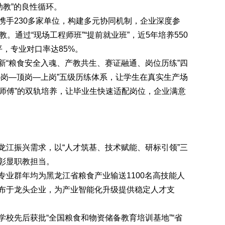
助教”的良性循环。
手230多家单位，构建多元协同机制，企业深度参
。通过“现场工程师班”“提前就业班”，近5年培养550
，专业对口率达85%。
“粮食安全入魂、产教共生、赛证融通、岗位历练”四
协岗—顶岗—上岗”五级历练体系，让学生在真实生产场
师+师傅”的双轨培养，让毕业生快速适配岗位，企业满意
江振兴需求，以“人才筑基、技术赋能、研标引领”三
彰显职教担当。
群年均为黑龙江省粮食产业输送1100名高技能人
布于龙头企业，为产业智能化升级提供稳定人才支
先后获批“全国粮食和物资储备教育培训基地”“省