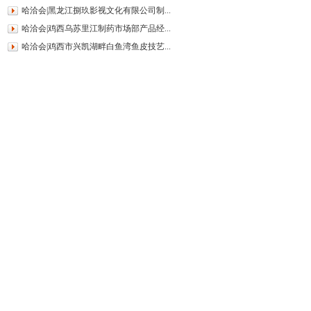
哈洽会|黑龙江捌玖影视文化有限公司制...
哈洽会|鸡西乌苏里江制药市场部产品经...
哈洽会|鸡西市兴凯湖畔白鱼湾鱼皮技艺...