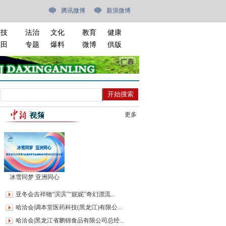
腾讯微博
新浪微博
科技
法治
文化
教育
健康
油田
专题
爆料
微博
供版
更多
冰雪同梦 亚洲同心
亚冬会吉祥物“滨滨”“妮妮”奇幻漂流...
哈洽会|调本堂医药科技(黑龙江)有限公...
哈洽会|黑龙江省鹏锦食品有限公司总经...