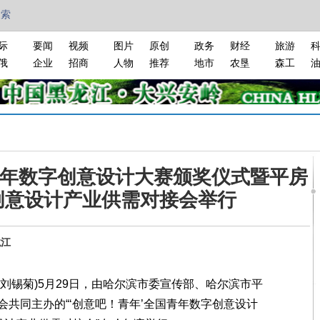
搜索
际
要闻
视频
图片
原创
政务
财经
旅游
俄
企业
招商
人物
推荐
地市
农垦
森工
青年数字创意设计大赛颁奖仪式暨平房
)创意设计产业供需对接会举行
龙江
刘锡菊)5月29日，由哈尔滨市委宣传部、哈尔滨市平
共同主办的“‘创意吧！青年’全国青年数字创意设计