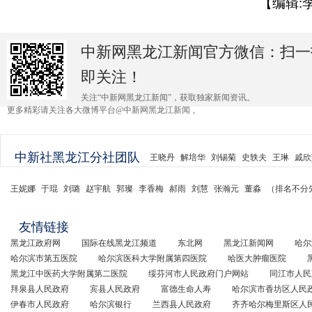
【编辑:
中新网黑龙江新闻官方微信：扫一
即关注！
关注“中新网黑龙江新闻”，获取独家新闻资讯。
更多精彩请关注各大微博平台@中新网黑龙江新闻 。
中新社黑龙江分社团队
王晓丹
解培华
刘锡菊
史轶夫
王琳
戚欣
王妮娜
于琨
刘璐
赵宇航
郭璨
李香梅
郝雨
刘慧
张瀚元
董淼
（排名不分
友情链接
黑龙江政府网
国际在线黑龙江频道
东北网
黑龙江新闻网
哈尔
哈尔滨市第五医院
哈尔滨医科大学附属第四医院
哈医大肿瘤医院
黑龙江中医药大学附属第二医院
绥芬河市人民政府门户网站
同江市人民
拜泉县人民政府
宾县人民政府
富德生命人寿
哈尔滨市香坊区人民
伊春市人民政府
哈尔滨银行
兰西县人民政府
齐齐哈尔梅里斯区人