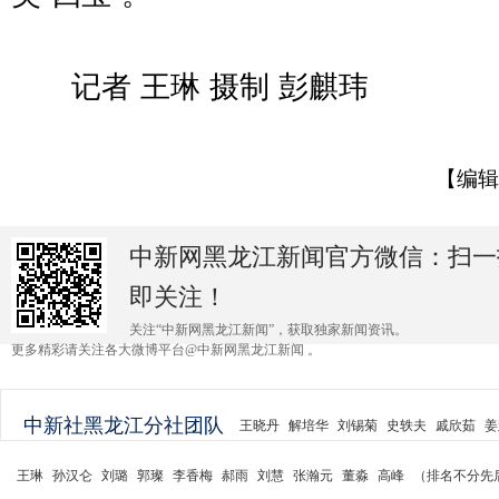
记者 王琳 摄制 彭麒玮
【编辑
中新网黑龙江新闻官方微信：扫一
即关注！
关注“中新网黑龙江新闻”，获取独家新闻资讯。
更多精彩请关注各大微博平台@中新网黑龙江新闻 。
中新社黑龙江分社团队
王晓丹
解培华
刘锡菊
史轶夫
戚欣茹
姜
王琳
孙汉仑
刘璐
郭璨
李香梅
郝雨
刘慧
张瀚元
董淼
高峰
（排名不分先