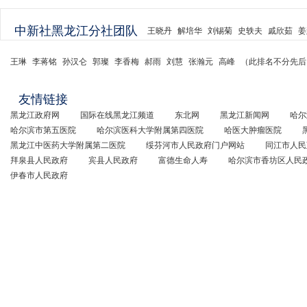
中新社黑龙江分社团队
王晓丹
解培华
刘锡菊
史轶夫
戚欣茹
姜
王琳
李蒋铭
孙汉仑
郭璨
李香梅
郝雨
刘慧
张瀚元
高峰
（此排名不分先后
友情链接
黑龙江政府网
国际在线黑龙江频道
东北网
黑龙江新闻网
哈尔
哈尔滨市第五医院
哈尔滨医科大学附属第四医院
哈医大肿瘤医院
黑龙江中医药大学附属第二医院
绥芬河市人民政府门户网站
同江市人民
拜泉县人民政府
宾县人民政府
富德生命人寿
哈尔滨市香坊区人民
伊春市人民政府