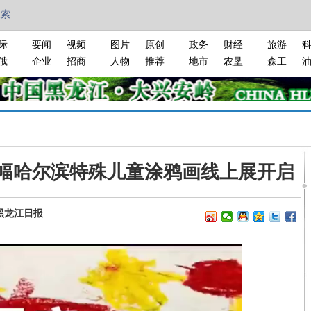
搜索
际
要闻
视频
图片
原创
政务
财经
旅游
俄
企业
招商
人物
推荐
地市
农垦
森工
0幅哈尔滨特殊儿童涂鸦画线上展开启
黑龙江日报