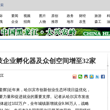
搜索
际
要闻
视频
图片
原创
政务
财经
旅游
俄
企业
招商
人物
推荐
地市
农垦
森工
技企业孵化器及众创空间增至32家
龙江
姜辉)近年来，哈尔滨市创新创业生态环境日益优化，
要力量和促进就业的重要支撑。记者从哈尔滨市发改
体超过102万户，全年城镇新增就业9.96万人，战略