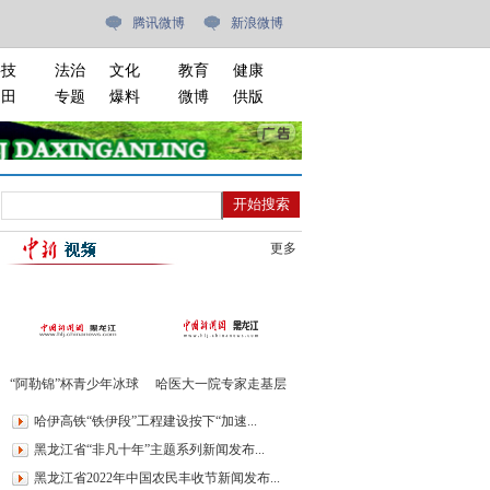
腾讯微博
新浪微博
科技
法治
文化
教育
健康
油田
专题
爆料
微博
供版
更多
“阿勒锦”杯青少年冰球
哈医大一院专家走基层
邀请赛开赛
进绥棱义诊400余人
哈伊高铁“铁伊段”工程建设按下“加速...
黑龙江省“非凡十年”主题系列新闻发布...
黑龙江省2022年中国农民丰收节新闻发布...