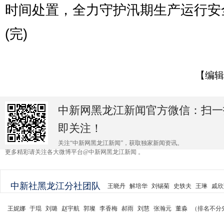
时间处置，全力守护汛期生产运行安
(完)
【编辑
中新网黑龙江新闻官方微信：扫一
即关注！
关注“中新网黑龙江新闻”，获取独家新闻资讯。
更多精彩请关注各大微博平台@中新网黑龙江新闻 。
中新社黑龙江分社团队
王晓丹
解培华
刘锡菊
史轶夫
王琳
戚欣
王妮娜
于琨
刘璐
赵宇航
郭璨
李香梅
郝雨
刘慧
张瀚元
董淼
（排名不分