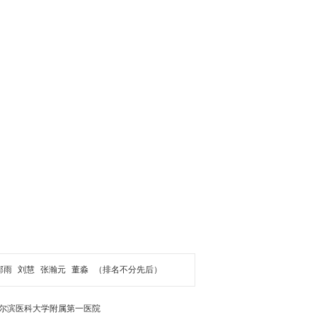
郝雨
刘慧
张瀚元
董淼
（排名不分先后）
尔滨医科大学附属第一医院