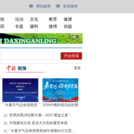
腾讯微博
新浪微博
科技
法治
文化
教育
健康
油田
专题
爆料
微博
供版
更多
“今夏天气总体形势及
2026中俄跨境马拉松暨
端午假期出行注意事
黑河马拉松
世界的黑河狂舞大赛—2026“紫金之夜”...
项”新闻发布会
中国最长白昼 直击大兴安岭夏至奇观
“今夏天气总体形势及端午假期出行注意...