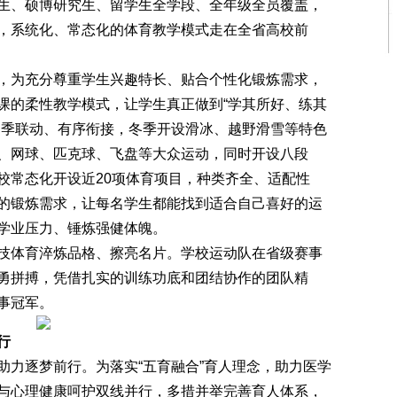
、硕博研究生、留学生全学段、全年级全员覆盖，
，系统化、常态化的体育教学模式走在全省高校前
为充分尊重学生兴趣特长、贴合个性化锻炼需求，
课的柔性教学模式，让学生真正做到“学其所好、练其
四季联动、有序衔接，冬季开设滑冰、越野滑雪等特色
、网球、匹克球、飞盘等大众运动，同时开设八段
校常态化开设近20项体育项目，种类齐全、适配性
的锻炼需求，让每名学生都能找到适合自己喜好的运
学业压力、锤炼强健体魄。
体育淬炼品格、擦亮名片。学校运动队在省级赛事
勇拼搏，凭借扎实的训练功底和团结协作的团队精
事冠军。
行
力逐梦前行。为落实“五育融合”育人理念，助力医学
与心理健康呵护双线并行，多措并举完善育人体系，