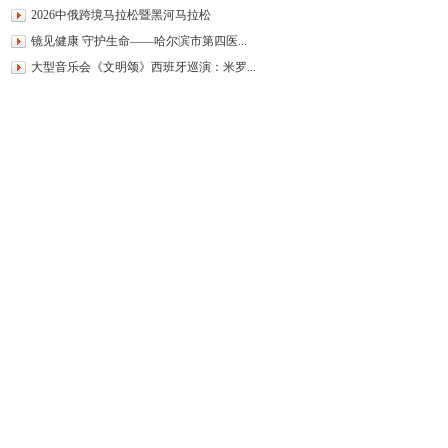
2026中俄跨境马拉松暨黑河马拉松
镜见健康 守护生命——哈尔滨市第四医...
大型音乐会《文明颂》西班牙巡演：米罗...