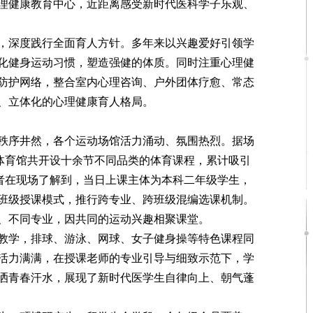
理健康教育中心，近距离感受新时代医科学子乐观、
深度践行全面育人方针。多年来以兴趣爱好引领学
化健身运动习惯，塑造强健的体质。同时注重心理健
防护网络，整合室内心理咨询、户外团体疗愈、常态
、立体化的心理健康育人格局。
序井然，各个运动场馆活力涌动、氛围热烈。据场
校体育馆共开设十余节不同品类的体育课程，累计吸引
记者在现场了解到，当日上课主体为本科二年级学生，
班级授课模式，推行跨专业、跨班级混编选课机制。
、不同专业，因共同的运动兴趣相聚课堂。
学，排球、游泳、网球、女子健身操等特色课程同
活力满满，在授课老师的专业引导与细致示范下，学
洒青春汗水，展现了新时代医学生自律向上、朝气蓬