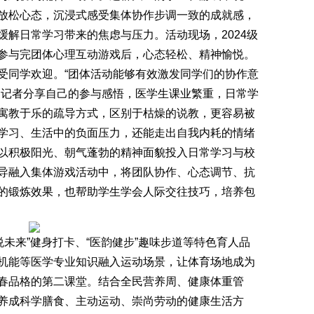
放松心态，沉浸式感受集体协作步调一致的成就感，
解日常学习带来的焦虑与压力。活动现场，2024级
参与完团体心理互动游戏后，心态轻松、精神愉悦。
受同学欢迎。“团体活动能够有效激发同学们的协作意
向记者分享自己的参与感悟，医学生课业繁重，日常学
寓教于乐的疏导方式，区别于枯燥的说教，更容易被
学习、生活中的负面压力，还能走出自我内耗的情绪
以积极阳光、朝气蓬勃的精神面貌投入日常学习与校
导融入集体游戏活动中，将团队协作、心态调节、抗
的锻炼效果，也帮助学生学会人际交往技巧，培养包
未来”健身打卡、“医韵健步”趣味步道等特色育人品
机能等医学专业知识融入运动场景，让体育场地成为
春品格的第二课堂。结合全民营养周、健康体重管
养成科学膳食、主动运动、崇尚劳动的健康生活方