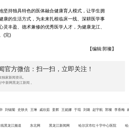
坚持独具特色的医体融合健康育人模式，让学生拥
健康的生活方式，为未来扎根临床一线、深耕医学事
心灵丰盈、德术兼修的优秀医学人才，为健康龙江、
(完)
【编辑:郭璨】
闻官方微信：扫一扫，立即关注！
取独家新闻资讯。
@中新网黑龙江新闻 。
华
刘锡菊
史轶夫
王琳
戚欣茹
姜辉
王妮娜
于琨
刘璐
赵宇航
郭璨
李香梅
在线黑龙江频道
东北网
黑龙江新闻网
哈尔滨市红十字中心医院
哈