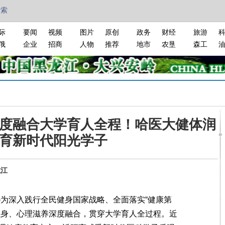
搜索
际
要闻
视频
图片
原创
政务
财经
旅游
俄
企业
招商
人物
推荐
地市
农垦
森工
度融合大学育人全程！哈医大健体润
育新时代阳光学子
龙江
)为深入践行全民健身国家战略、全面落实“健康第
强身、心理滋养深度融合，贯穿大学育人全过程。近