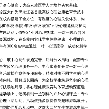
子身心健康，为高素质医学人才培养夯实基础。
医大作为黑龙江省首批高校心理健康教育示范中
在校内搭建了全方位、有温度的心理关爱体系，构
制和“学校-学院-年级-班级-寝室”五级心理危机防护网
主题活动，依托24小时心理热线、一对一暖心咨询，
资源优势，在高校内实现学生体魄健康、心理健康、
年有300余名学生通过一对一心理疏导，成功化解学
，该中心硬件设施完善、功能分区清晰，配套专业
全方位的心理服务平台。中心常态化开展一对一心理
音乐放松疗愈等多项服务，精准对接不同学生的心理
绪内耗、排解成长困惑，为全校学生筑起坚实的心理
打破场地局限，将心理健康教育与体育运动深度融
运动场上，记者看到一堂别样的户外心理课堂：专业
心理互助活动。活动依托多款协作类趣味游戏展开，
与到协同配合互动中。这群大二的学生在游戏中统一