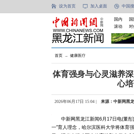
设为首页
加入桌面
中国
国内
国
滚动
对
首页
→
健康医疗
体育强身与心灵滋养深
心培
2026年06月17日 15:04 |
来源：中新网黑
中新网黑龙江新闻6月17日电(董彤
一”育人理念，哈尔滨医科大学将体育