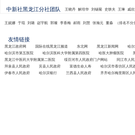
中新社黑龙江分社团队
王晓丹
解培华
刘锡菊
史轶夫
王琳
戚欣
王妮娜
于琨
刘璐
赵宇航
郭璨
李香梅
郝雨
刘慧
张瀚元
董淼
（排名不分
友情链接
黑龙江政府网
国际在线黑龙江频道
东北网
黑龙江新闻网
哈尔
哈尔滨市第五医院
哈尔滨医科大学附属第四医院
哈医大肿瘤医院
黑龙江中医药大学附属第二医院
绥芬河市人民政府门户网站
同江市人民
拜泉县人民政府
宾县人民政府
富德生命人寿
哈尔滨市香坊区人民
伊春市人民政府
哈尔滨银行
兰西县人民政府
齐齐哈尔梅里斯区人