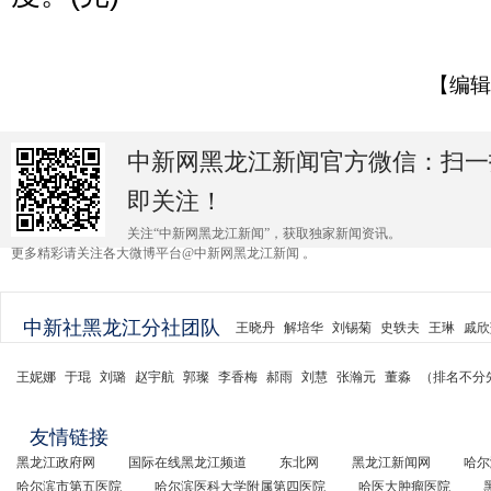
【编辑
中新网黑龙江新闻官方微信：扫一
即关注！
关注“中新网黑龙江新闻”，获取独家新闻资讯。
更多精彩请关注各大微博平台@中新网黑龙江新闻 。
中新社黑龙江分社团队
王晓丹
解培华
刘锡菊
史轶夫
王琳
戚欣
王妮娜
于琨
刘璐
赵宇航
郭璨
李香梅
郝雨
刘慧
张瀚元
董淼
（排名不分
友情链接
黑龙江政府网
国际在线黑龙江频道
东北网
黑龙江新闻网
哈尔
哈尔滨市第五医院
哈尔滨医科大学附属第四医院
哈医大肿瘤医院