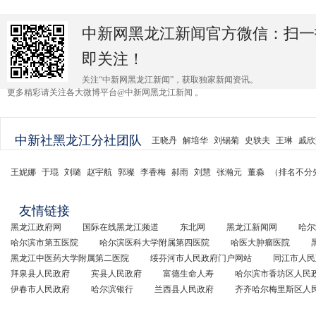
中新网黑龙江新闻官方微信：扫一
即关注！
关注“中新网黑龙江新闻”，获取独家新闻资讯。
更多精彩请关注各大微博平台@中新网黑龙江新闻 。
中新社黑龙江分社团队
王晓丹
解培华
刘锡菊
史轶夫
王琳
戚欣
王妮娜
于琨
刘璐
赵宇航
郭璨
李香梅
郝雨
刘慧
张瀚元
董淼
（排名不分
友情链接
黑龙江政府网
国际在线黑龙江频道
东北网
黑龙江新闻网
哈尔
哈尔滨市第五医院
哈尔滨医科大学附属第四医院
哈医大肿瘤医院
黑龙江中医药大学附属第二医院
绥芬河市人民政府门户网站
同江市人民
拜泉县人民政府
宾县人民政府
富德生命人寿
哈尔滨市香坊区人民
伊春市人民政府
哈尔滨银行
兰西县人民政府
齐齐哈尔梅里斯区人