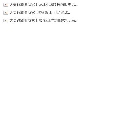
大美边疆看我家丨龙江小城绥棱的四季风...
大美边疆看我家 | 航拍嫩江开江“跑冰...
大美边疆看我家丨松花江畔雪映碧水，鸟...