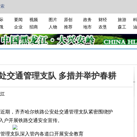
搜索
际
要闻
视频
图片
原创
政务
财经
旅游
俄
企业
招商
人物
推荐
地市
农垦
森工
处交通管理支队 多措并举护春耕
龙江
)近期，齐齐哈尔铁路公安处交通管理支队紧密围绕护
入户开展铁路交通安全宣传。
通管理支队深入管内各道口开展安全教育