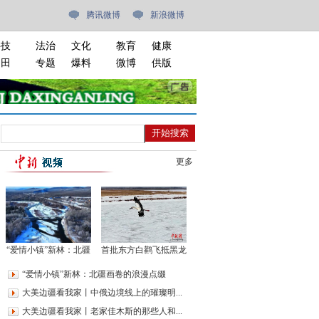
腾讯微博
新浪微博
科技
法治
文化
教育
健康
油田
专题
爆料
微博
供版
更多
“爱情小镇”新林：北疆
首批东方白鹳飞抵黑龙
画卷的浪漫点缀
江嘟噜河湿地
“爱情小镇”新林：北疆画卷的浪漫点缀
大美边疆看我家丨中俄边境线上的璀璨明...
大美边疆看我家丨老家佳木斯的那些人和...