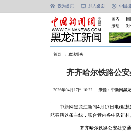
设为首页
加入桌面
中国
国内
国
滚动
对
首页
→
政法警务
齐齐哈尔铁路公安
2026年04月17日 10:22 |
来源：中新网黑
中新网黑龙江新闻4月17日电(迟慧
航春耕这条主线，联合管内各中队进村
齐齐哈尔铁路公安处交