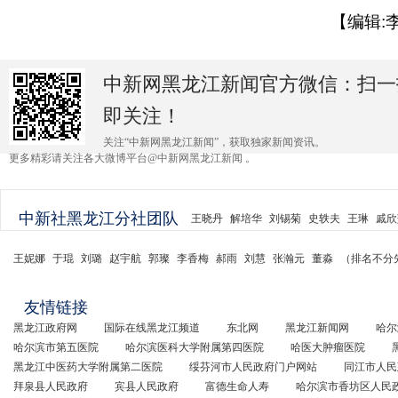
【编辑:
中新网黑龙江新闻官方微信：扫一
即关注！
关注“中新网黑龙江新闻”，获取独家新闻资讯。
更多精彩请关注各大微博平台@中新网黑龙江新闻 。
中新社黑龙江分社团队
王晓丹
解培华
刘锡菊
史轶夫
王琳
戚欣
王妮娜
于琨
刘璐
赵宇航
郭璨
李香梅
郝雨
刘慧
张瀚元
董淼
（排名不分
友情链接
黑龙江政府网
国际在线黑龙江频道
东北网
黑龙江新闻网
哈尔
哈尔滨市第五医院
哈尔滨医科大学附属第四医院
哈医大肿瘤医院
黑龙江中医药大学附属第二医院
绥芬河市人民政府门户网站
同江市人民
拜泉县人民政府
宾县人民政府
富德生命人寿
哈尔滨市香坊区人民