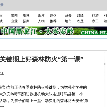
搜索
际
要闻
视频
图片
原创
政务
财经
旅游
俄
企业
招商
人物
推荐
地市
农垦
森工
关键期上好森林防火“第一课”
龙江
穆岩)当前正值春季森林防火关键期，为增强小学生的
大兴安岭呼玛消防救援机动大队走进呼玛县第一小
活动，为孩子们送上一堂生动实用的森林防火安全“第