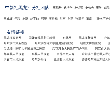
中新社黑龙江分社团队
王晓丹
解培华
刘锡菊
史轶夫
王琳
戚欣
王妮娜
于琨
刘璐
赵宇航
郭璨
李香梅
郝雨
刘慧
张瀚元
董淼
（排名不分
友情链接
黑龙江政府网
国际在线黑龙江频道
东北网
黑龙江新闻网
哈尔
哈尔滨市第五医院
哈尔滨医科大学附属第四医院
哈医大肿瘤医院
黑龙江中医药大学附属第二医院
绥芬河市人民政府门户网站
同江市人民
拜泉县人民政府
宾县人民政府
富德生命人寿
哈尔滨市香坊区人民
伊春市人民政府
哈尔滨银行
兰西县人民政府
齐齐哈尔梅里斯区人