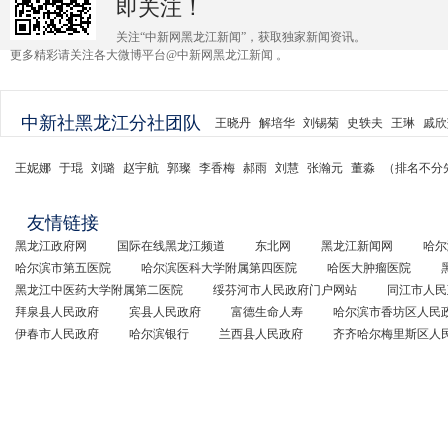
即关注！
关注“中新网黑龙江新闻”，获取独家新闻资讯。
更多精彩请关注各大微博平台@中新网黑龙江新闻 。
中新社黑龙江分社团队
王晓丹
解培华
刘锡菊
史轶夫
王琳
戚欣
王妮娜
于琨
刘璐
赵宇航
郭璨
李香梅
郝雨
刘慧
张瀚元
董淼
（排名不分
友情链接
黑龙江政府网
国际在线黑龙江频道
东北网
黑龙江新闻网
哈尔
哈尔滨市第五医院
哈尔滨医科大学附属第四医院
哈医大肿瘤医院
黑龙江中医药大学附属第二医院
绥芬河市人民政府门户网站
同江市人民
拜泉县人民政府
宾县人民政府
富德生命人寿
哈尔滨市香坊区人民
伊春市人民政府
哈尔滨银行
兰西县人民政府
齐齐哈尔梅里斯区人