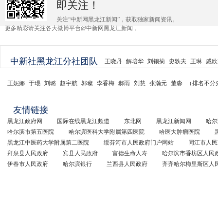
即关注！
关注“中新网黑龙江新闻”，获取独家新闻资讯。
更多精彩请关注各大微博平台@中新网黑龙江新闻 。
中新社黑龙江分社团队
王晓丹
解培华
刘锡菊
史轶夫
王琳
戚欣
王妮娜
于琨
刘璐
赵宇航
郭璨
李香梅
郝雨
刘慧
张瀚元
董淼
（排名不分
友情链接
黑龙江政府网
国际在线黑龙江频道
东北网
黑龙江新闻网
哈尔
哈尔滨市第五医院
哈尔滨医科大学附属第四医院
哈医大肿瘤医院
黑龙江中医药大学附属第二医院
绥芬河市人民政府门户网站
同江市人民
拜泉县人民政府
宾县人民政府
富德生命人寿
哈尔滨市香坊区人民
伊春市人民政府
哈尔滨银行
兰西县人民政府
齐齐哈尔梅里斯区人