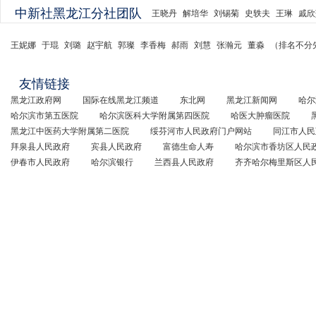
中新社黑龙江分社团队
王晓丹
解培华
刘锡菊
史轶夫
王琳
戚欣
王妮娜
于琨
刘璐
赵宇航
郭璨
李香梅
郝雨
刘慧
张瀚元
董淼
（排名不分
友情链接
黑龙江政府网
国际在线黑龙江频道
东北网
黑龙江新闻网
哈尔
哈尔滨市第五医院
哈尔滨医科大学附属第四医院
哈医大肿瘤医院
黑龙江中医药大学附属第二医院
绥芬河市人民政府门户网站
同江市人民
拜泉县人民政府
宾县人民政府
富德生命人寿
哈尔滨市香坊区人民
伊春市人民政府
哈尔滨银行
兰西县人民政府
齐齐哈尔梅里斯区人