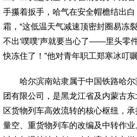
手攥着扳手，哈气在安全帽檐结出白
霜，“这低温天气减速顶密封圈易冻
不出‘噗噗’声就要当心了——里头零
快冻住了！”他对青年职工郑寒冰叮
哈尔滨南站隶属于中国铁路哈尔
团有限公司，是黑龙江省及内蒙古东
区货物列车高效流转的核心枢纽，承
量空、重货物列车的改编及中转作业