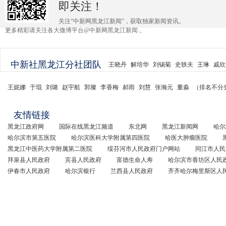
即关注！
关注“中新网黑龙江新闻”，获取独家新闻资讯。
更多精彩请关注各大微博平台@中新网黑龙江新闻 。
中新社黑龙江分社团队
王晓丹
解培华
刘锡菊
史轶夫
王琳
戚欣
王妮娜
于琨
刘璐
赵宇航
郭璨
李香梅
郝雨
刘慧
张瀚元
董淼
（排名不分
友情链接
黑龙江政府网
国际在线黑龙江频道
东北网
黑龙江新闻网
哈尔
哈尔滨市第五医院
哈尔滨医科大学附属第四医院
哈医大肿瘤医院
黑龙江中医药大学附属第二医院
绥芬河市人民政府门户网站
同江市人民
拜泉县人民政府
宾县人民政府
富德生命人寿
哈尔滨市香坊区人民
伊春市人民政府
哈尔滨银行
兰西县人民政府
齐齐哈尔梅里斯区人