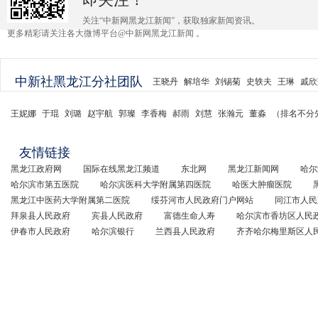
关注“中新网黑龙江新闻”，获取独家新闻资讯。
更多精彩请关注各大微博平台@中新网黑龙江新闻 。
中新社黑龙江分社团队
王晓丹
解培华
刘锡菊
史轶夫
王琳
戚欣
王妮娜
于琨
刘璐
赵宇航
郭璨
李香梅
郝雨
刘慧
张瀚元
董淼
（排名不分
友情链接
黑龙江政府网
国际在线黑龙江频道
东北网
黑龙江新闻网
哈尔
哈尔滨市第五医院
哈尔滨医科大学附属第四医院
哈医大肿瘤医院
黑龙江中医药大学附属第二医院
绥芬河市人民政府门户网站
同江市人民
拜泉县人民政府
宾县人民政府
富德生命人寿
哈尔滨市香坊区人民
伊春市人民政府
哈尔滨银行
兰西县人民政府
齐齐哈尔梅里斯区人