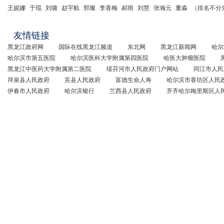
王妮娜
于琨
刘璐
赵宇航
郭璨
李香梅
郝雨
刘慧
张瀚元
董淼
（排名不分
友情链接
黑龙江政府网
国际在线黑龙江频道
东北网
黑龙江新闻网
哈尔
哈尔滨市第五医院
哈尔滨医科大学附属第四医院
哈医大肿瘤医院
黑龙江中医药大学附属第二医院
绥芬河市人民政府门户网站
同江市人民
拜泉县人民政府
宾县人民政府
富德生命人寿
哈尔滨市香坊区人民
伊春市人民政府
哈尔滨银行
兰西县人民政府
齐齐哈尔梅里斯区人