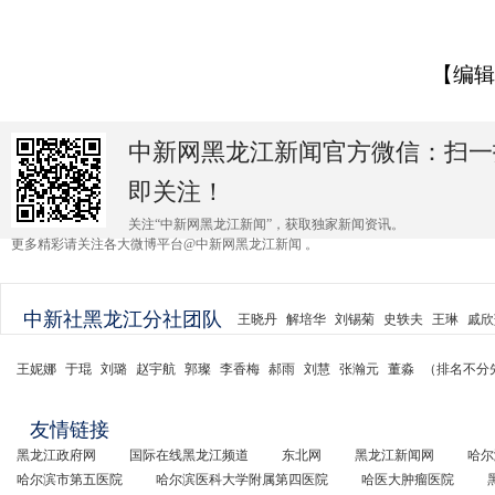
【编辑
中新网黑龙江新闻官方微信：扫一
即关注！
关注“中新网黑龙江新闻”，获取独家新闻资讯。
更多精彩请关注各大微博平台@中新网黑龙江新闻 。
中新社黑龙江分社团队
王晓丹
解培华
刘锡菊
史轶夫
王琳
戚欣
王妮娜
于琨
刘璐
赵宇航
郭璨
李香梅
郝雨
刘慧
张瀚元
董淼
（排名不分
友情链接
黑龙江政府网
国际在线黑龙江频道
东北网
黑龙江新闻网
哈尔
哈尔滨市第五医院
哈尔滨医科大学附属第四医院
哈医大肿瘤医院