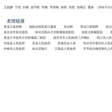
王妮娜
于琨
刘璐
赵宇航
郭璨
李香梅
郝雨
刘慧
张瀚元
董淼
（排名不分
友情链接
黑龙江政府网
国际在线黑龙江频道
东北网
黑龙江新闻网
哈尔
哈尔滨市第五医院
哈尔滨医科大学附属第四医院
哈医大肿瘤医院
黑龙江中医药大学附属第二医院
绥芬河市人民政府门户网站
同江市人民
拜泉县人民政府
宾县人民政府
富德生命人寿
哈尔滨市香坊区人民
伊春市人民政府
哈尔滨银行
兰西县人民政府
齐齐哈尔梅里斯区人