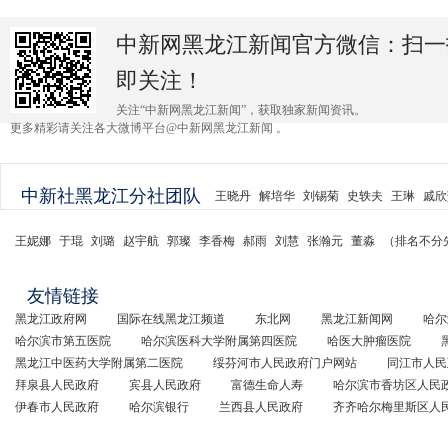
中新网黑龙江新闻官方微信：扫一
即关注！
关注“中新网黑龙江新闻”，获取独家新闻资讯。
更多精彩请关注各大微博平台@中新网黑龙江新闻 。
中新社黑龙江分社团队
王晓丹
解培华
刘锡菊
史轶夫
王琳
戚欣
王妮娜
于琨
刘璐
赵宇航
郭璨
李香梅
郝雨
刘慧
张瀚元
董淼
（排名不分
友情链接
黑龙江政府网
国际在线黑龙江频道
东北网
黑龙江新闻网
哈尔
哈尔滨市第五医院
哈尔滨医科大学附属第四医院
哈医大肿瘤医院
黑龙江中医药大学附属第二医院
绥芬河市人民政府门户网站
同江市人民
拜泉县人民政府
宾县人民政府
富德生命人寿
哈尔滨市香坊区人民
伊春市人民政府
哈尔滨银行
兰西县人民政府
齐齐哈尔梅里斯区人