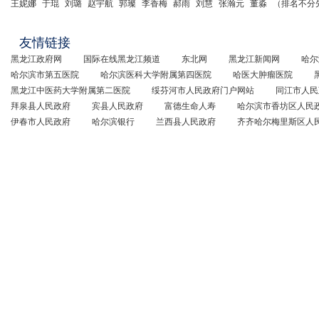
王妮娜
于琨
刘璐
赵宇航
郭璨
李香梅
郝雨
刘慧
张瀚元
董淼
（排名不分
友情链接
黑龙江政府网
国际在线黑龙江频道
东北网
黑龙江新闻网
哈尔
哈尔滨市第五医院
哈尔滨医科大学附属第四医院
哈医大肿瘤医院
黑龙江中医药大学附属第二医院
绥芬河市人民政府门户网站
同江市人民
拜泉县人民政府
宾县人民政府
富德生命人寿
哈尔滨市香坊区人民
伊春市人民政府
哈尔滨银行
兰西县人民政府
齐齐哈尔梅里斯区人