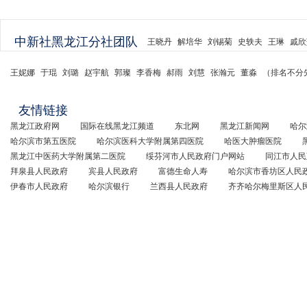
中新社黑龙江分社团队
王晓丹
解培华
刘锡菊
史轶夫
王琳
戚欣
王妮娜
于琨
刘璐
赵宇航
郭璨
李香梅
郝雨
刘慧
张瀚元
董淼
（排名不分
友情链接
黑龙江政府网
国际在线黑龙江频道
东北网
黑龙江新闻网
哈尔
哈尔滨市第五医院
哈尔滨医科大学附属第四医院
哈医大肿瘤医院
黑龙江中医药大学附属第二医院
绥芬河市人民政府门户网站
同江市人民
拜泉县人民政府
宾县人民政府
富德生命人寿
哈尔滨市香坊区人民
伊春市人民政府
哈尔滨银行
兰西县人民政府
齐齐哈尔梅里斯区人