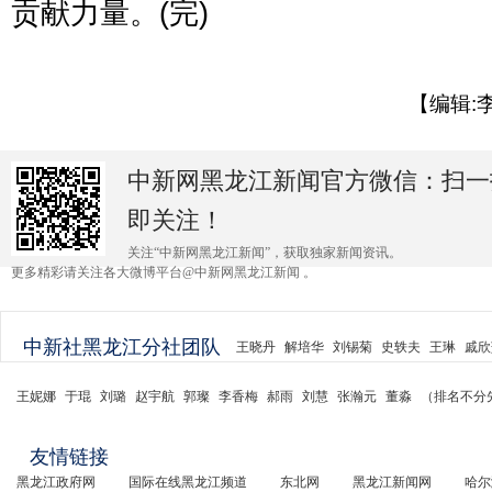
贡献力量。(完)
【编辑:
中新网黑龙江新闻官方微信：扫一
即关注！
关注“中新网黑龙江新闻”，获取独家新闻资讯。
更多精彩请关注各大微博平台@中新网黑龙江新闻 。
中新社黑龙江分社团队
王晓丹
解培华
刘锡菊
史轶夫
王琳
戚欣
王妮娜
于琨
刘璐
赵宇航
郭璨
李香梅
郝雨
刘慧
张瀚元
董淼
（排名不分
友情链接
黑龙江政府网
国际在线黑龙江频道
东北网
黑龙江新闻网
哈尔