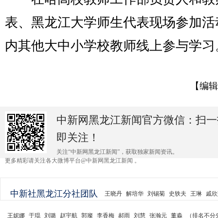
表、黑龙江大学师生代表现场参加活
内其他大中小学校教师线上参与学习。
【编辑
中新网黑龙江新闻官方微信：扫一
即关注！
关注“中新网黑龙江新闻”，获取独家新闻资讯。
更多精彩请关注各大微博平台@中新网黑龙江新闻 。
中新社黑龙江分社团队
王晓丹
解培华
刘锡菊
史轶夫
王琳
戚欣
王妮娜
于琨
刘璐
赵宇航
郭璨
李香梅
郝雨
刘慧
张瀚元
董淼
（排名不分