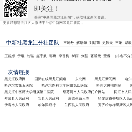
即关注！
关注“中新网黑龙江新闻”，获取独家新闻资讯。
更多精彩请关注各大微博平台@中新网黑龙江新闻 。
中新社黑龙江分社团队
王晓丹
解培华
刘锡菊
史轶夫
王琳
戚欣
王妮娜
于琨
刘璐
赵宇航
郭璨
李香梅
郝雨
刘慧
张瀚元
董淼
（排名不分
友情链接
黑龙江政府网
国际在线黑龙江频道
东北网
黑龙江新闻网
哈尔
哈尔滨市第五医院
哈尔滨医科大学附属第四医院
哈医大肿瘤医院
黑龙江中医药大学附属第二医院
绥芬河市人民政府门户网站
同江市人民
拜泉县人民政府
宾县人民政府
富德生命人寿
哈尔滨市香坊区人民
伊春市人民政府
哈尔滨银行
兰西县人民政府
齐齐哈尔梅里斯区人