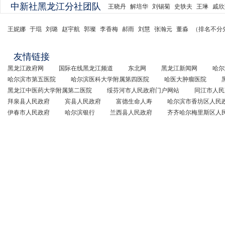
中新社黑龙江分社团队
王晓丹
解培华
刘锡菊
史轶夫
王琳
戚欣
王妮娜
于琨
刘璐
赵宇航
郭璨
李香梅
郝雨
刘慧
张瀚元
董淼
（排名不分
友情链接
黑龙江政府网
国际在线黑龙江频道
东北网
黑龙江新闻网
哈尔
哈尔滨市第五医院
哈尔滨医科大学附属第四医院
哈医大肿瘤医院
黑龙江中医药大学附属第二医院
绥芬河市人民政府门户网站
同江市人民
拜泉县人民政府
宾县人民政府
富德生命人寿
哈尔滨市香坊区人民
伊春市人民政府
哈尔滨银行
兰西县人民政府
齐齐哈尔梅里斯区人