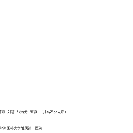
郝雨
刘慧
张瀚元
董淼
（排名不分先后）
尔滨医科大学附属第一医院