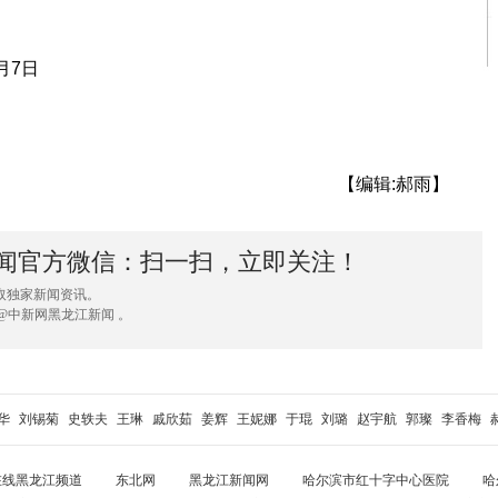
月7日
【编辑:郝雨】
闻官方微信：扫一扫，立即关注！
取独家新闻资讯。
@中新网黑龙江新闻 。
华
刘锡菊
史轶夫
王琳
戚欣茹
姜辉
王妮娜
于琨
刘璐
赵宇航
郭璨
李香梅
在线黑龙江频道
东北网
黑龙江新闻网
哈尔滨市红十字中心医院
哈