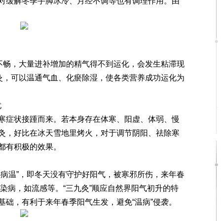
对缓解冬季手脚冰冷、月经不调等也有调理作用。由
不畅，大量进补增加的精气得不到运化，会发生粘滞现
施灸，可以温通气血、化瘀除湿，使各类营养成功运化为
忧
症状接踵而来。若本身存在体寒、阳虚、体弱、慢
灸，好比在冰天雪地里烤火，对于调节阴阳、祛除寒
都有积极的效果。
病温”，即冬天没有守护好阳气，被寒邪所伤，来年春
传染病，如流感等。“三九灸”顺应自然界阳气初升的特
基础，有利于来年春季阳气生发，避免“温病”侵袭。