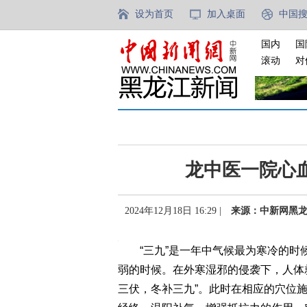
设为首页
加入桌面
中国
国内
国
滚动
对
龙中医一院心
2024年12月18日 16:29 |
来源：中新网黑
“三九”是一年中气候最为寒冷的时
弱的时候。在外寒湿邪的侵袭下，人体
三伏，冬补三九”。此时在相应的穴位施