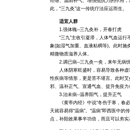
经络、温阳补气、增强抵抗力的作用，
此，“三九灸”这一传统疗法应运而生。
适宜人群
1.强体魄--三九灸补，开春打虎
“三九”主收引凝滞，人体气血运行
象(如湿气加重、血液粘稠等)。此时
精微物质滋养人体。
2.调已病--三九灸一灸，来年无病
人体阴寒旺盛时，容易导致各种虚寒
性疾病等情形，更是苦不堪言。此时艾
邪、温补正气、宣通气血、提升免疫力
3.治未病--温养阳气，提升正气
《黄帝内经》中说“冬伤于寒，春必
天就容易得“温病”。“温病”即西医中的
点，补阳效果事半功倍，而且可以夯实