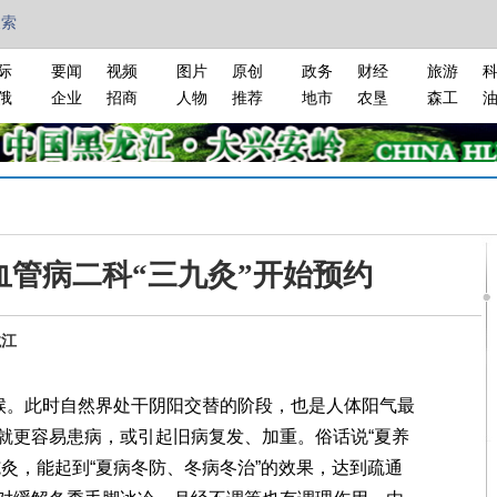
搜索
际
要闻
视频
图片
原创
政务
财经
旅游
俄
企业
招商
人物
推荐
地市
农垦
森工
血管病二科“三九灸”开始预约
龙江
候。此时自然界处干阴阳交替的阶段，也是人体阳气最
就更容易患病，或引起旧病复发、加重。俗话说“夏养
灸，能起到“夏病冬防、冬病冬治”的效果，达到疏通